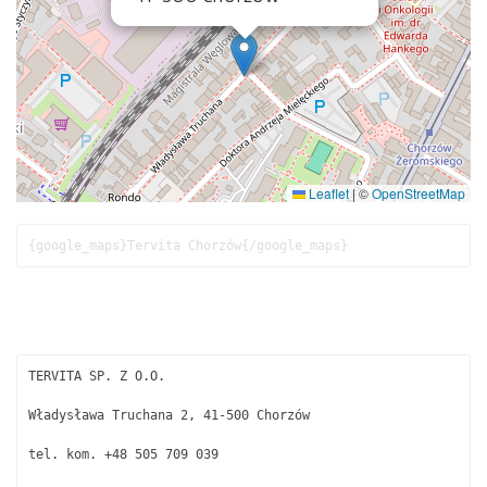
Leaflet
|
©
OpenStreetMap
{google_maps}Tervita Chorzów{/google_maps}
TERVITA SP. Z O.O.
Władysława Truchana 2, 41-500 Chorzów
tel. kom. +48 505 709 039