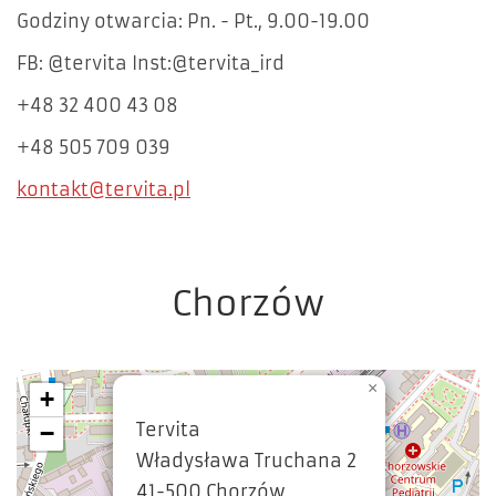
Godziny otwarcia: Pn. - Pt., 9.00-19.00
FB: @tervita Inst:@tervita_ird
+48 32 400 43 08
+48 505 709 039
kontakt@tervita.pl
Chorzów
×
+
Tervita
−
Władysława Truchana 2
41-500 Chorzów